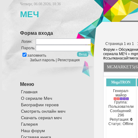
Четверг, 06.08.2026, 18:36
МЕЧ
Форма входа
Логин:
Страница
1
из
1
Пароль:
Форум
»
Обсуждени
сериала МЕЧ
»
mgm
запомнить
#ссылканасайтмега
Забыл пароль
|
Регистрация
MGMARKET5(6
MegaTRON
Меню
Генерал-
Главная
майор
О сериале Меч
Группа:
Биографии героев
Пользователи
Смотреть онлайн меч
Сообщений:
296
Скачать сериал меч
Репутация:
0
Галерея
Статус:
Offline
Наш форум
Гостевая книга