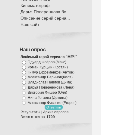
Кинемато́граф
Дарья Повереннова бо...
Описание серий сериа...
Наш сайт
Наш опрос
Любимый герой сериала "МЕЧ"
Эдуард Флёров (Макс)
Роман Курцын (Костян)
Тимур Ефременков (Антон)
Александр Баринов(Коля)
Владислав Павлов (Дима)
Дарья Повереннова (Лена)
Виктория Фишер (Оля)
Нина Гогаева (Дёмина)
Александр Фисенко (Егоров)
Результаты
|
Архив опросов
Всего ответов:
1709